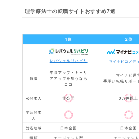
理学療法士の転職サイトおすすめ7選
1位
２位
レバウェルリハビリ
マイナビコメデ
年収アップ・キャリ
マイナビ運
アアップを狙うなら
特徴
手厚い転職サポー
ココ
非公開
3万件以上
公開求人
非公開求
人
日本全国
日本全国
対応地域
種類
エージェント型
エージェン