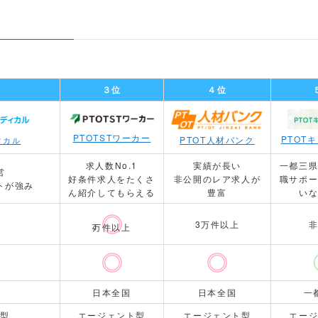
３位
４位
PTOTSTワーカー
PTOT
PTOT人材バンク
ィカル
求人数No.1
実績が長い
一都三
営
好条件求人をたくさ
非公開のレア求人が
職サポ
トが強み
ん紹介してもらえる
豊富
い
3万件以上
4
万件以上
日本全国
日本全国
一
ト型
エージェント型
エージェント型
エー