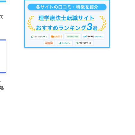
て
・
処