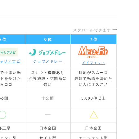
スクロールできます
５位
６位
７位
キャリアナビ
ジョブメドレー
メドフィット
県で手厚い転
スカウト機能あり
対応がスムーズ
ートを受けた
介護施設・訪問系に
最短で転職を決めた
ならココ
強い
い人にオススメ
非公開
非公開
5,000件以上
都三県
日本全国
日本全国
ジェント型
サイト型
エージェント型