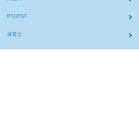
PTOTST
保育士
栄養士
歯科衛生士
看護師 転職サイト比較研究所
薬剤師
医師