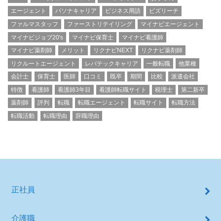
エージェント
パソナキャリア
ビジネス用語
ビズリーチ
ファルマスタッフ
ファーストリテイリング
マイナビエージェント
マイナビジョブ20's
マイナビ保育士
マイナビ看護師
マイナビ薬剤師
メリット
リクナビNEXT
リクナビ薬剤師
リクルートエージェント
レバテックキャリア
一般転職
他業種
会計士
保育士
医師
口コミ
既卒
期間
比較
派遣会社
特徴
看護師
看護師3年目
看護師転職サイト
税理士
第二新卒
薬剤師
評判
転職
転職エージェント
転職サイト
転職方法
転職活動
転職理由
辞職理由
正社員
介護職