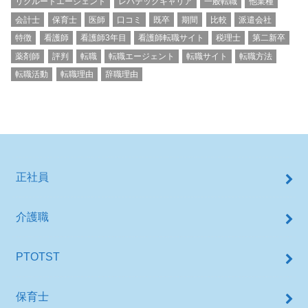
リクルートエージェント
レバテックキャリア
一般転職
他業種
会計士
保育士
医師
口コミ
既卒
期間
比較
派遣会社
特徴
看護師
看護師3年目
看護師転職サイト
税理士
第二新卒
薬剤師
評判
転職
転職エージェント
転職サイト
転職方法
転職活動
転職理由
辞職理由
正社員
介護職
PTOTST
保育士