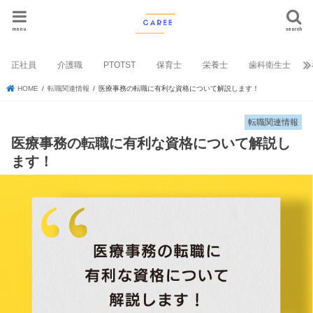
menu
search
正社員
介護職
PTOTST
保育士
栄養士
歯科衛生士
HOME
転職関連情報
医療事務の転職に有利な資格について解説します！
転職関連情報
医療事務の転職に有利な資格について解説し
ます！