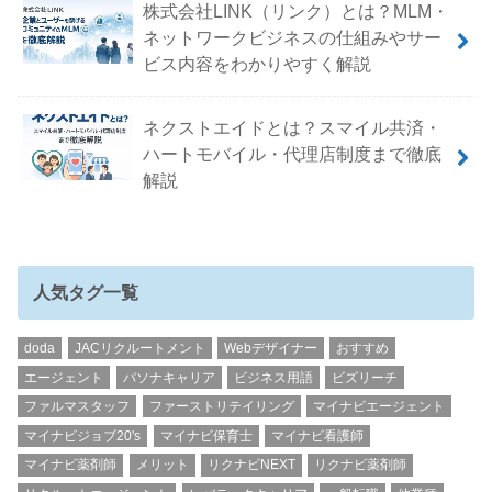
株式会社LINK（リンク）とは？MLM・
ネットワークビジネスの仕組みやサー
ビス内容をわかりやすく解説
ネクストエイドとは？スマイル共済・
ハートモバイル・代理店制度まで徹底
解説
人気タグ一覧
doda
JACリクルートメント
Webデザイナー
おすすめ
エージェント
パソナキャリア
ビジネス用語
ビズリーチ
ファルマスタッフ
ファーストリテイリング
マイナビエージェント
マイナビジョブ20's
マイナビ保育士
マイナビ看護師
マイナビ薬剤師
メリット
リクナビNEXT
リクナビ薬剤師