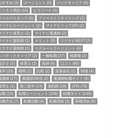
おすすめ
(3)
エージェント
(3)
パソナキャリア
(4)
ビジネス用語
(18)
ビズリーチ
(3)
ファルマスタッフ
(2)
ファーストリテイリング
(2)
マイナビエージェント
(3)
マイナビジョブ20's
(2)
マイナビ保育士
(2)
マイナビ看護師
(2)
マイナビ薬剤師
(2)
メリット
(5)
リクナビNEXT
(2)
リクナビ薬剤師
(2)
リクルートエージェント
(4)
レバテックキャリア
(2)
一般転職
(37)
他業種
(2)
会計士
(2)
保育士
(2)
医師
(6)
口コミ
(80)
既卒
(33)
期間
(2)
比較
(2)
派遣会社
(2)
特徴
(4)
看護師
(27)
看護師3年目
(2)
看護師転職サイト
(4)
税理士
(2)
第二新卒
(14)
薬剤師
(28)
評判
(78)
転職
(15)
転職エージェント
(156)
転職サイト
(149)
転職方法
(7)
転職活動
(4)
転職理由
(3)
辞職理由
(8)