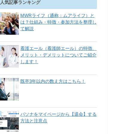
人気記事ランキング
MWRライフ（通称：ムアライフ）と
は？仕組み・特徴・参加方法を整理し
て解説
看護エール（看護師エール）の特徴、
メリット・デメリットについてご紹介
します！
既卒3年以内の数え方はこちら！
パソナをマイページから【退会】する
方法と注意点