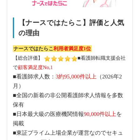
【ナースではたらこ】評価と人気
の理由
ナースではたらこ
利用者満足度1位
【総合評価】
■看護師転職支援会社
で
顧客満足度No,1
■看護師求人数：
3約95,000件以上
（2026年2
月）
■全国の新着の非公開看護師求人情報を多数
保有
■日本最大級の医療機関情報
90,000件以上
を
掲載
■東証プライム上場企業が運営なのでセキュ