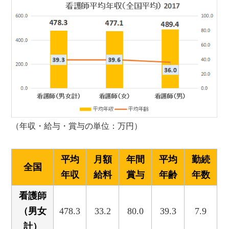
（年収・給与・賞与の単位：万円）
平均
月額
年間
平均
勤続
全国
年収
給料
賞与
年齢
年数
看護師
（男女
478.3
33.2
80.0
39.3
7.9
計）