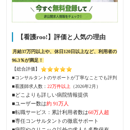
【看護roo!】評価と人気の理由
月給37万円以上や、休日120日以上など、利用者の
96.3％が満足！
【総合評価】
■コンサルタントのサポートが丁寧なことでも評判
■看護師求人数：
22万件以上
（2026年2月）
■どこよりも詳しい病院情報提供
■ユーザー数は
約 91万人
■転職サービス：累計利用者数は
60万人超
■専任コンサルタントの徹底サポート
■病院やクリニック以外の求人も多数保有