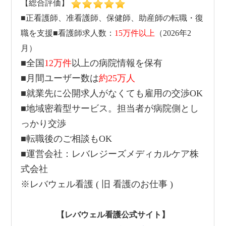
【総合評価】
■正看護師、准看護師、保健師、助産師の転職・復
職を支援■看護師求人数：
15万件以上
（2026年2
月）
■全国
12万件
以上の病院情報を保有
■月間ユーザー数は
約25万人
■就業先に公開求人がなくても雇用の交渉OK
■地域密着型サービス。担当者が病院側とし
っかり交渉
■転職後のご相談もOK
■運営会社：レバレジーズメディカルケア株
式会社
※レバウェル看護 ( 旧 看護のお仕事 )
【レバウェル看護公式サイト】