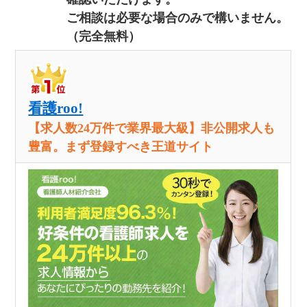
ご相談は必要な場合のみで構いません。
（完全無料）
看護roo!
【求人数24万件で業界最大級】非公開求人も
豊富。まず登録すべき王道サイト