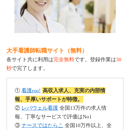
大手看護師転職サイト（無料）
各サイト共に利用は
完全無料
です。登録作業は
30
秒
で完了します。
①
看護roo!
高収入求人、充実の内部情
報、手厚いサポートが特徴。
②
レバウェル看護
全国13万件の求人情
報、丁寧なサービスで評価はNo1
③
ナースではたらこ
全国10万件以上、全