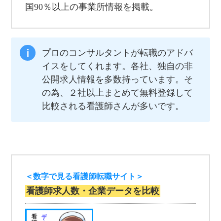
国90％以上の事業所情報を掲載。
プロのコンサルタントが転職のアドバ
イスをしてくれます。各社、独自の非
公開求人情報を多数持っています。そ
の為、２社以上まとめて無料登録して
比較される看護師さんが多いです。
＜数字で見る看護師転職サイト＞
看護師求人数・企業データを比較