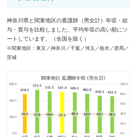
神奈川県と関東地区の看護師（男女計）年収・給
与・賞与を比較しました。平均年収の高い順にソ
ートしています。（全国を除く）
※関東地区：東京／神奈川／千葉／埼玉／栃木／群馬／
茨城