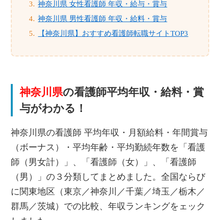
神奈川県 女性看護師 年収・給与・賞与
神奈川県 男性看護師 年収・給料・賞与
【神奈川県】おすすめ看護師転職サイトTOP3
神奈川県
の看護師平均年収・給料・賞
与がわかる！
神奈川県の看護師 平均年収・月額給料・年間賞与
（ボーナス）・平均年齢・平均勤続年数を「看護
師（男女計）」、「看護師（女）」、「看護師
（男）」の３分類してまとめました。全国ならび
に関東地区（東京／神奈川／千葉／埼玉／栃木／
群馬／茨城）での比較、年収ランキングをェック