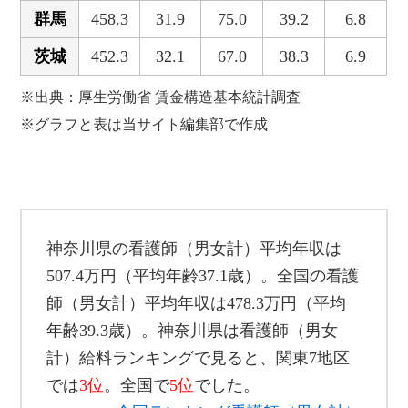
群馬
458.3
31.9
75.0
39.2
6.8
茨城
452.3
32.1
67.0
38.3
6.9
※出典：厚生労働省 賃金構造基本統計調査
※グラフと表は当サイト編集部で作成
神奈川県の看護師（男女計）平均年収は
507.4万円（平均年齢37.1歳）。全国の看護
師（男女計）平均年収は478.3万円（平均
年齢39.3歳）。神奈川県は看護師（男女
計）給料ランキングで見ると、関東7地区
では
3位
。全国で
5位
でした。