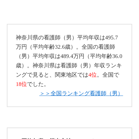
神奈川県の看護師（男）平均年収は495.7
万円（平均年齢32.6歳）。全国の看護師
（男）平均年収は489.4万円（平均年齢36.0
歳）。神奈川県は看護師（男）年収ランキ
ングで見ると、関東地区では
4位
。全国で
18位
でした。
＞＞全国ランキング看護師（男）