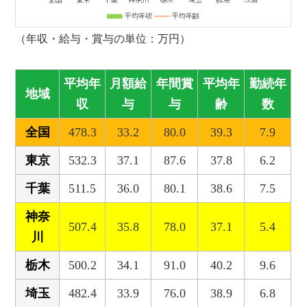
（年収・給与・賞与の単位：万円）
平均年
月額給
年間賞
平均年
勤続年
地域
収
与
与
齢
数
全国
478.3
33.2
80.0
39.3
7.9
東京
532.3
37.1
87.6
37.8
6.2
千葉
511.5
36.0
80.1
38.6
7.5
神奈
507.4
35.8
78.0
37.1
5.4
川
栃木
500.2
34.1
91.0
40.2
9.6
埼玉
482.4
33.9
76.0
38.9
6.8