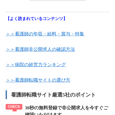
【よく読まれているコンテンツ】
＞＞看護師の年収・給料・賞与・特集
＞＞看護師非公開求人の確認方法
＞＞病院の経営力ランキング
＞＞看護師転職サイトの選び方
看護師転職サイト厳選5社のポイント
30秒の無料登録で非公開求人を今すぐご
確認いただけます。