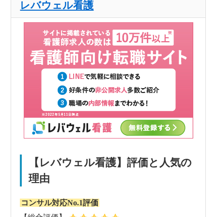
レバウェル看護
【レバウェル看護】評価と人気の
理由
コンサル対応No.1評価