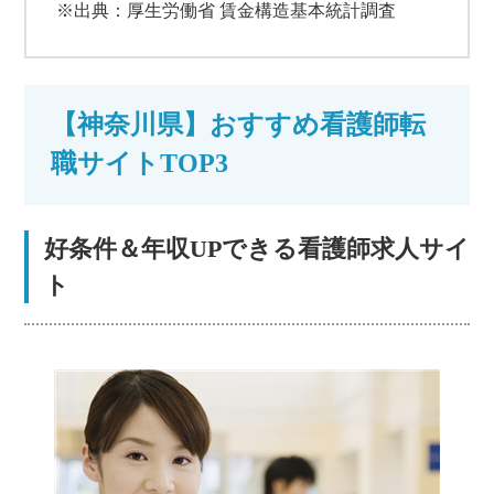
※出典：厚生労働省 賃金構造基本統計調査
【神奈川県】おすすめ看護師転
職サイトTOP3
好条件＆年収UPできる看護師求人サイ
ト