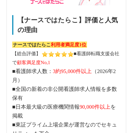
【ナースではたらこ】評価と人気
の理由
ナースではたらこ
利用者満足度1位
【総合評価】
■看護師転職支援会社
で
顧客満足度No,1
■看護師求人数：
3約95,000件以上
（2026年2
月）
■全国の新着の非公開看護師求人情報を多数
保有
■日本最大級の医療機関情報
90,000件以上
を
掲載
■東証プライム上場企業が運営なのでセキュ