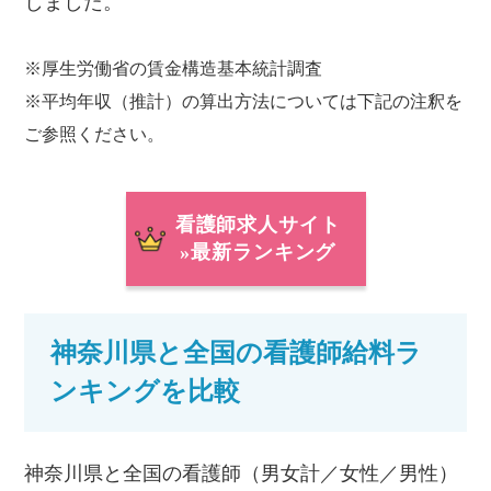
しました。
※厚生労働省の賃金構造基本統計調査
※平均年収（推計）の算出方法については下記の注釈を
ご参照ください。
看護師求人サイト
»最新ランキング
神奈川県と全国の看護師給料ラ
ンキングを比較
神奈川県と全国の看護師（男女計／女性／男性）